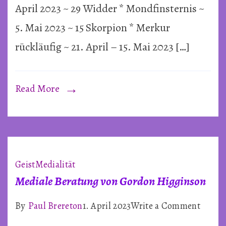
&
April 2023 ~ 29 Widder * Mondfinsternis ~
Merk
5. Mai 2023 ~ 15 Skorpion * Merkur
rückl
rückläufig ~ 21. April – 15. Mai 2023 […]
~
2023
Read More
Geist
Medialität
Mediale Beratung von Gordon Higginson
on
By
Paul Brereton
1. April 2023
Write a Comment
Media