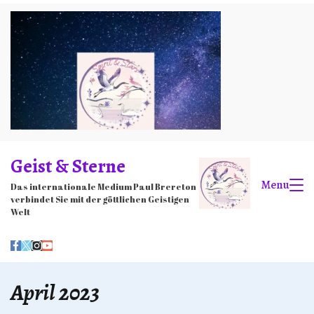
Skip
to
content
Geist & Sterne
Menu
Das internationale Medium Paul Brereton
verbindet Sie mit der göttlichen Geistigen
Welt
April 2023