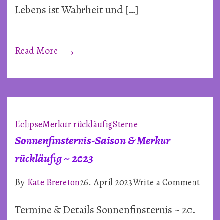
Lebens ist Wahrheit und […]
Read More
Eclipse
Merkur rückläufig
Sterne
Sonnenfinsternis-Saison & Merkur
rückläufig ~ 2023
on
By
Kate Brereton
26. April 2023
Write a Comment
Sonne
Termine & Details Sonnenfinsternis ~ 20.
Sais