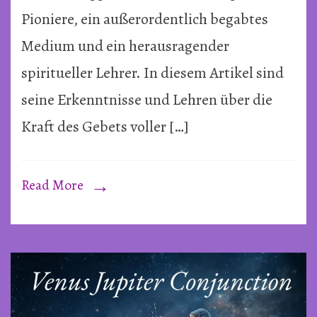
Kraft
Pioniere, ein außerordentlich begabtes
des
Medium und ein herausragender
Gebets
spiritueller Lehrer. In diesem Artikel sind
~
seine Erkenntnisse und Lehren über die
Von
Gordo
Kraft des Gebets voller […]
Higgi
Read More