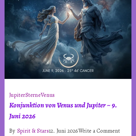
Jupiter
Sterne
Venus
Konjunktion von Venus und Jupiter ~ 9.
Juni 2026
on
By
Spirit & Stars
12. Juni 2026
Write a Comment