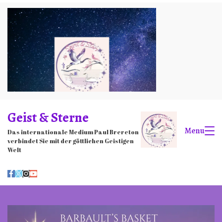
Skip
to
content
Geist & Sterne
Menu
Das internationale Medium Paul Brereton
verbindet Sie mit der göttlichen Geistigen
Welt
Sterne