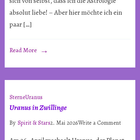
sich von selbst, dass ich die Astrologie
dem
absolut liebe! – Aber hier möchte ich ein
Geist
paar […]
und
den
Sterne
Read More
Sterne
Uranus
Uranus in Zwillinge
on
By
Spirit & Stars
2. Mai 2026
Write a Comment
Uranus