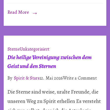
Mai
2026
Read More
Sterne
Unkategorisiert
Die heilige Vereinigung zwischen dem
Geist und den Sternen
on
By
Spirit & Stars
12. Mai 2026
Write a Comment
Die
Die Sterne sind weise, uralte Freunde, die
heilige
Verein
unseren Weg zu Spirit erhellen Es versteht
zwisch