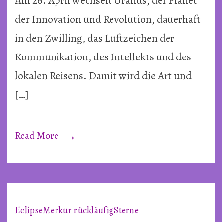
Am 26. April wechselt Uranus, der Planet
in
Zwillin
der Innovation und Revolution, dauerhaft
in den Zwilling, das Luftzeichen der
Kommunikation, des Intellekts und des
lokalen Reisens. Damit wird die Art und
[…]
Read More
Eclipse
Merkur rückläufig
Sterne