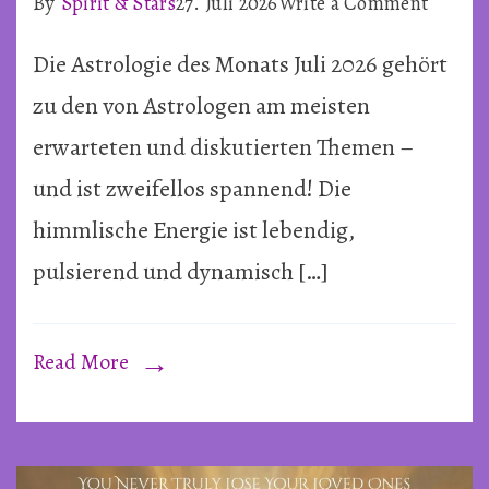
on
By
Spirit & Stars
27. Juli 2026
Write a Comment
Barbau
Die Astrologie des Monats Juli 2026 gehört
Korb
~
zu den von Astrologen am meisten
Juli
erwarteten und diskutierten Themen –
2026
und ist zweifellos spannend! Die
himmlische Energie ist lebendig,
pulsierend und dynamisch […]
Read More