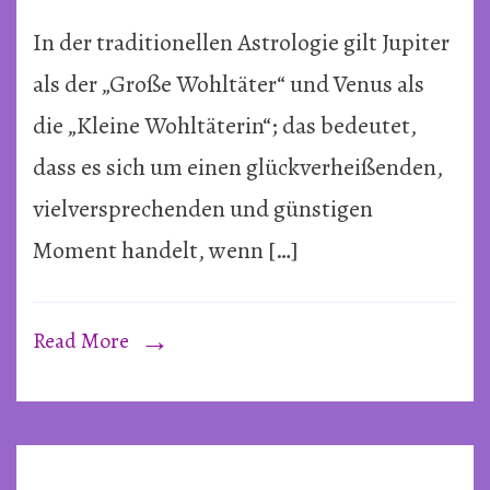
Konjun
In der traditionellen Astrologie gilt Jupiter
von
Venus
als der „Große Wohltäter“ und Venus als
und
die „Kleine Wohltäterin“; das bedeutet,
Jupiter
dass es sich um einen glückverheißenden,
~
vielversprechenden und günstigen
9.
Juni
Moment handelt, wenn […]
2026
Read More