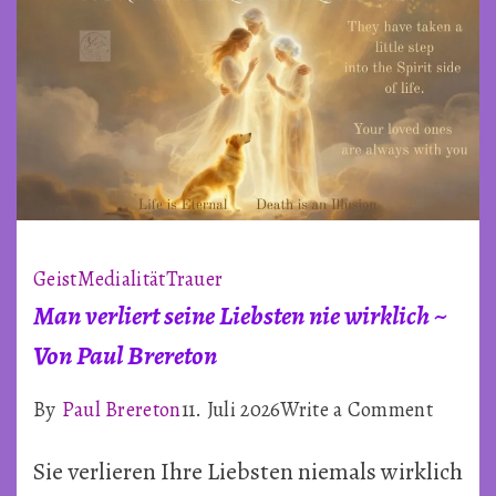
Geist
Medialität
Trauer
Man verliert seine Liebsten nie wirklich ~
Von Paul Brereton
on
By
Paul Brereton
11. Juli 2026
Write a Comment
Man
Sie verlieren Ihre Liebsten niemals wirklich
verliert