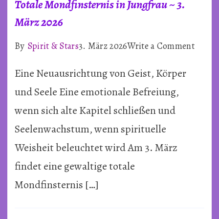
Totale Mondfinsternis in Jungfrau ~ 3.
März 2026
on
By
Spirit & Stars
3. März 2026
Write a Comment
Totale
Eine Neuausrichtung von Geist, Körper
Mondf
in
und Seele Eine emotionale Befreiung,
Jungfr
wenn sich alte Kapitel schließen und
~
Seelenwachstum, wenn spirituelle
3.
Weisheit beleuchtet wird Am 3. März
März
2026
findet eine gewaltige totale
Mondfinsternis […]