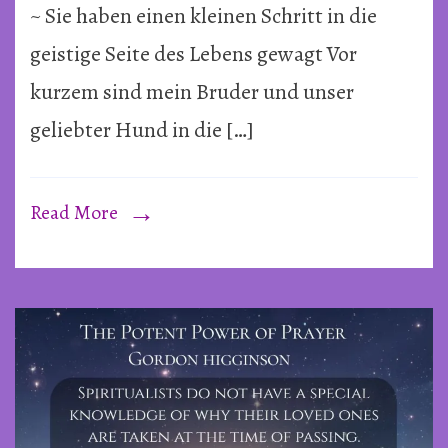
seine
~ Sie haben einen kleinen Schritt in die
Liebste
geistige Seite des Lebens gewagt Vor
nie
kurzem sind mein Bruder und unser
wirklic
geliebter Hund in die […]
~
Von
Paul
Read More
Breret