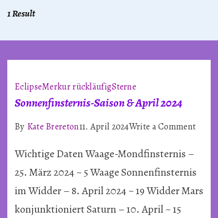
1 Result
Eclipse
Merkur rückläufig
Sterne
Sonnenfinsternis-Saison & April 2024
on
By
Kate Brereton
11. April 2024
Write a Comment
Sonne
Wichtige Daten Waage-Mondfinsternis –
Saiso
&
25. März 2024 ~ 5 Waage Sonnenfinsternis
April
im Widder – 8. April 2024 ~ 19 Widder Mars
2024
konjunktioniert Saturn – 10. April ~ 15