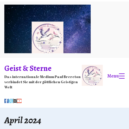
Skip
to
content
Geist & Sterne
Menu
Das internationale Medium Paul Brereton
verbindet Sie mit der göttlichen Geistigen
Welt
April 2024