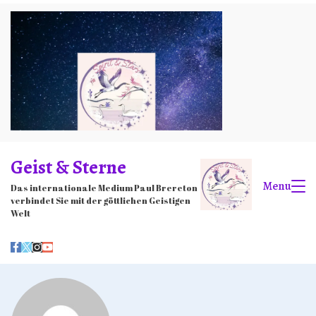
Skip
to
content
Geist & Sterne
Menu
Das internationale Medium Paul Brereton
verbindet Sie mit der göttlichen Geistigen
Welt