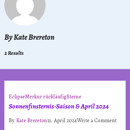
By Kate Brereton
2 Results
Eclipse
Merkur rückläufig
Sterne
Sonnenfinsternis-Saison & April 2024
on
By
Kate Brereton
11. April 2024
Write a Comment
Sonne