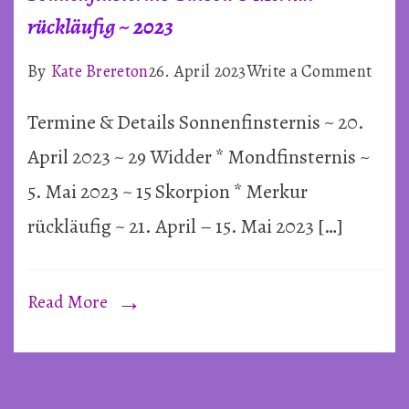
rückläufig ~ 2023
on
By
Kate Brereton
26. April 2023
Write a Comment
Sonne
Termine & Details Sonnenfinsternis ~ 20.
Sais
&
April 2023 ~ 29 Widder * Mondfinsternis ~
Merk
5. Mai 2023 ~ 15 Skorpion * Merkur
rückl
rückläufig ~ 21. April – 15. Mai 2023 […]
~
2023
Read More