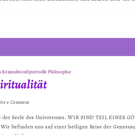
des
Gebets
~
Von
Gordon
Higginson
 Konjunktion
Spirituelle Philosophie
iritualität
on
ite a Comment
Astrologie
alb der Seele des Universums. WIR SIND TEIL EINES
&
Spiritualität
befinden uns auf einer heiligen Reise der Genesun