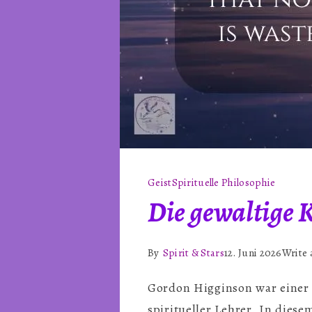
Geist
Spirituelle Philosophie
Die gewaltige 
By
Spirit & Stars
12. Juni 2026
Write
Gordon Higginson war einer 
spiritueller Lehrer. In diese