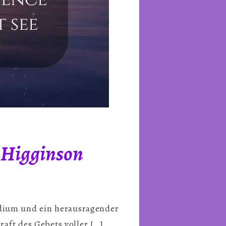
n Higginson
edium und ein herausragender
raft des Gebets voller […]