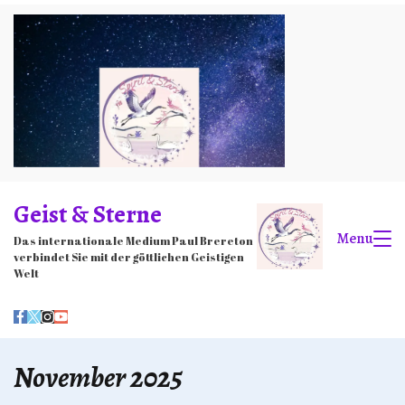
Skip
to
content
Geist & Sterne
Menu
Das internationale Medium Paul Brereton
verbindet Sie mit der göttlichen Geistigen
Welt
November 2025