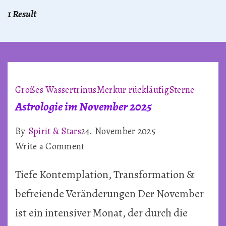
1 Result
Großes Wassertrinus
Merkur rückläufig
Sterne
Astrologie im November 2025
By
Spirit & Stars
24. November 2025
on
Write a Comment
Astrologie
Tiefe Kontemplation, Transformation &
im
November
befreiende Veränderungen Der November
2025
ist ein intensiver Monat, der durch die