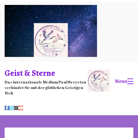
Skip
to
content
Geist & Sterne
Menu
Das internationale Medium Paul Brereton
verbindet Sie mit der göttlichen Geistigen
Welt