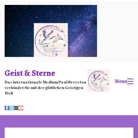
Skip
to
content
Geist & Sterne
Menu
Das internationale Medium Paul Brereton
verbindet Sie mit der göttlichen Geistigen
Welt