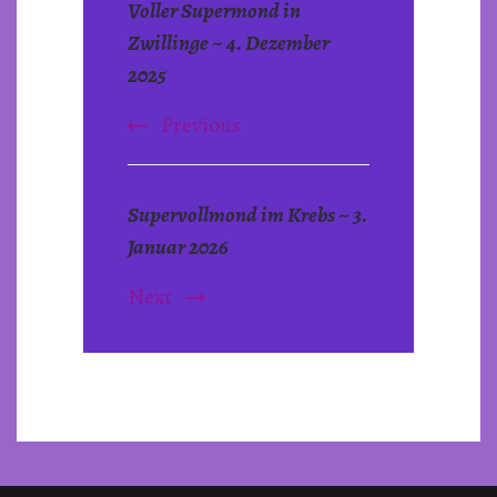
Voller Supermond in
Navigation
Zwillinge ~ 4. Dezember
2025
Previous
Supervollmond im Krebs ~ 3.
Januar 2026
Next