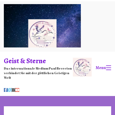
Skip
to
content
Geist & Sterne
Menu
Das internationale Medium Paul Brereton
verbindet Sie mit der göttlichen Geistigen
Welt