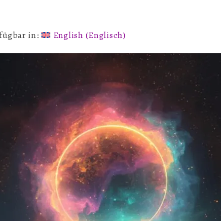
Konjunk
rfügbar in:
English
(
Englisch
)