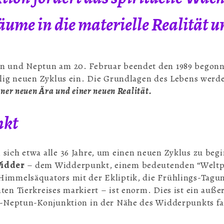
äume in die materielle Realität 
rn und Neptun am 20. Februar beendet den 1989 begon
llig neuen Zyklus ein. Die Grundlagen des Lebens werde
iner neuen Ära und einer neuen Realität.
nkt
sich etwa alle 36 Jahre, um einen neuen Zyklus zu beg
Widder
– dem Widderpunkt, einem bedeutenden “Weltpu
Himmelsäquators mit der Ekliptik, die Frühlings-Tagu
ten Tierkreises markiert – ist enorm. Dies ist ein auß
rn-Neptun-Konjunktion in der Nähe des Widderpunkts fan