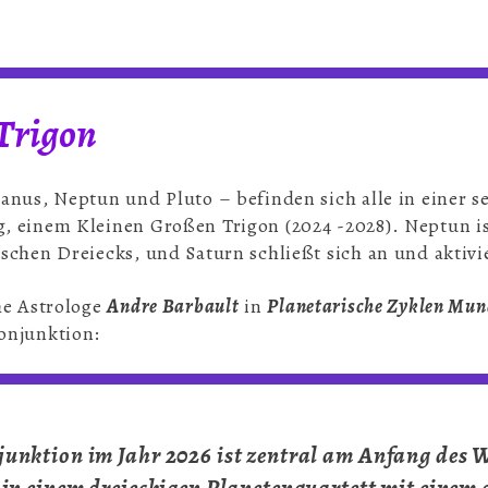
 Trigon
nus, Neptun und Pluto – befinden sich alle in einer se
 einem Kleinen Großen Trigon (2024 -2028). Neptun ist
chen Dreiecks, und Saturn schließt sich an und aktivie
he Astrologe
Andre Barbault
in
Planetarische Zyklen Mun
onjunktion:
junktion im Jahr 2026 ist zentral am Anfang des W
 in einem dreieckigen Planetenquartett mit einem 