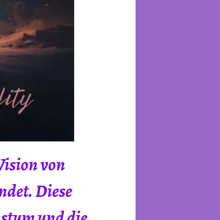
 Vision von
ndet. Diese
hstum und die