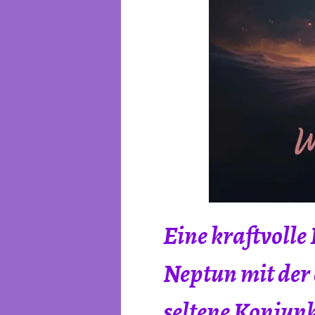
Eine kraftvolle 
Neptun mit der 
seltene Konjunk