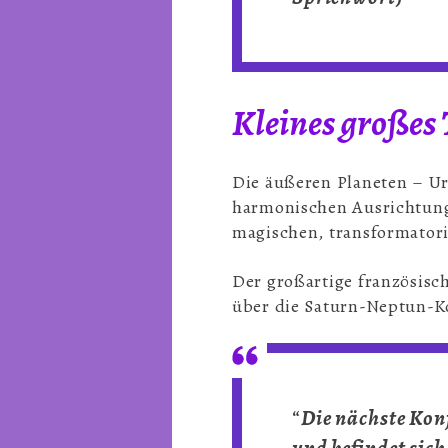
Kleines großes
Die äußeren Planeten – Ura
harmonischen Ausrichtung,
magischen, transformatoris
Der großartige französisc
über die Saturn-Neptun-K
“
Die nächste Kon
und befindet sich